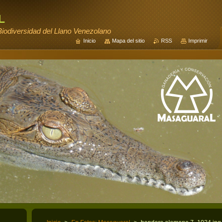
l
iodiversidad del Llano Venezolano
Inicio
Mapa del sitio
RSS
Imprimir