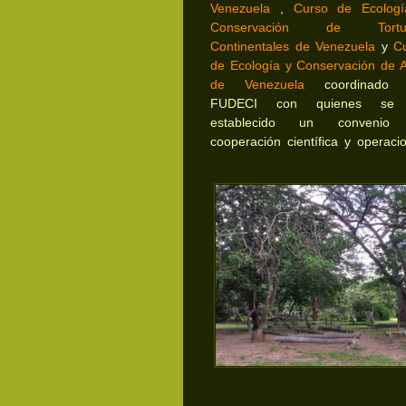
Venezuela
,
Curso de Ecolog
Conservación de Tortu
Continentales de Venezuela
y
C
de Ecología y Conservación de 
de Venezuela
coordinado 
FUDECI con quienes se
establecido un convenio
cooperación científica y operacio