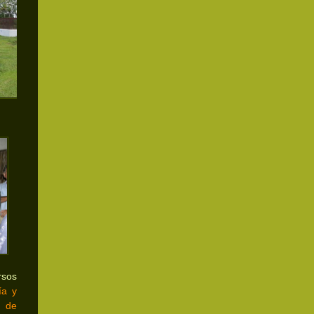
sos
ía y
a de