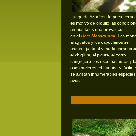
Luego de 58 años de perseveranc
es motivo de orgullo las condicio
ambientales que prevalecen
en
el
Hato
Masaguaral
. Los mon
araguatos y los capuchinos se
pasean junto al venado carameru
el chigüire, el picure, el zorro
cangrejero, los osos palmeros y l
osos meleros, el báquiro y fácilm
se avistan innumerables especies
aves.