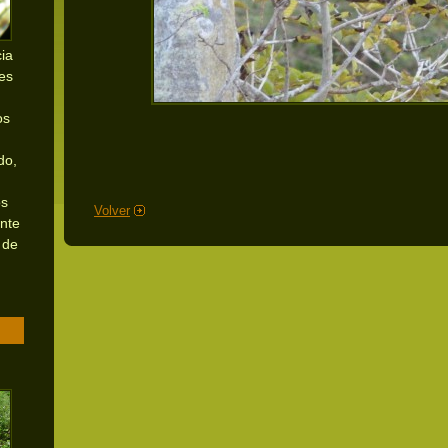
ia
nes
os
do,
os
Volver
ente
 de