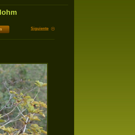
Blohm
Siguiente
es