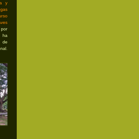
ía y
gas
urso
Aves
por
 ha
 de
nal.