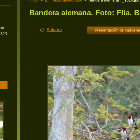
Inicio
>
En Fotos: Masaguaral
>
bandera alemana 7_1024.jpg
Bandera alemana. Foto: Flia. 
 en
Anterior
Presentación de imágen
 320