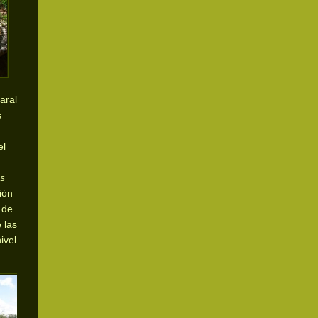
aral
s
el
s
ión
 de
 las
ivel