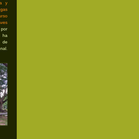
ía y
gas
urso
Aves
por
 ha
 de
nal.