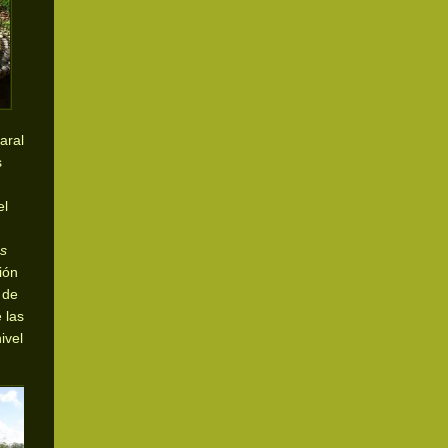
aral
s
el
s
ión
 de
 las
ivel