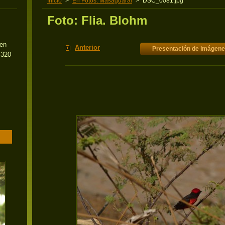
Inicio
>
En Fotos: Masaguaral
>
DSC_0081.jpg
Foto: Flia. Blohm
 en
Anterior
Presentación de imágen
 320