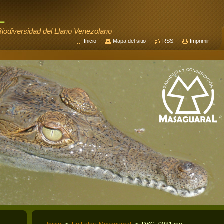
l
iodiversidad del Llano Venezolano
Inicio
Mapa del sitio
RSS
Imprimir