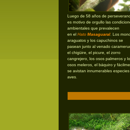
Luego de 58 años de perseveranc
es motivo de orgullo las condicio
ambientales que prevalecen
en
el
Hato
Masaguaral
. Los mon
araguatos y los capuchinos se
pasean junto al venado carameru
el chigüire, el picure, el zorro
cangrejero, los osos palmeros y l
osos meleros, el báquiro y fácilm
se avistan innumerables especies
aves.