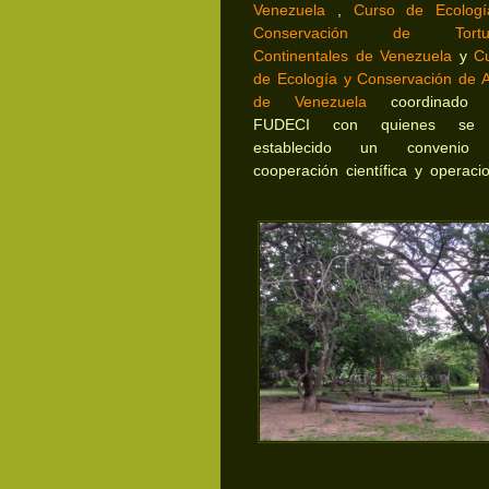
Venezuela
,
Curso de Ecolog
Conservación de Tortu
Continentales de Venezuela
y
C
de Ecología y Conservación de 
de Venezuela
coordinado 
FUDECI con quienes se
establecido un convenio
cooperación científica y operacio