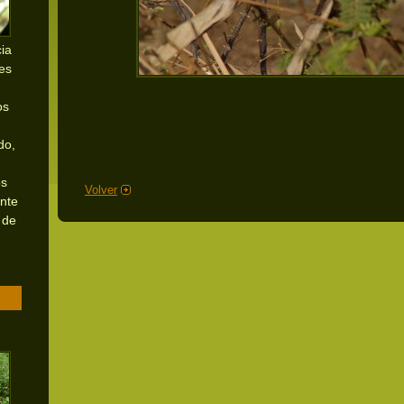
ia
nes
os
do,
os
Volver
ente
 de