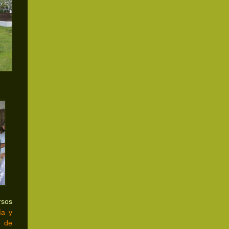
sos
ía y
a de