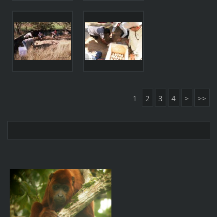
1
2
3
4
>
>>