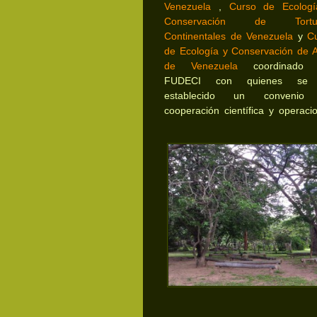
Venezuela
,
Curso de Ecolog
Conservación de Tortu
Continentales de Venezuela
y
C
de Ecología y Conservación de 
de Venezuela
coordinado 
FUDECI con quienes se
establecido un convenio
cooperación científica y operacio