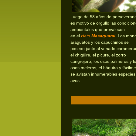
Luego de 58 años de perseveranc
es motivo de orgullo las condicio
ambientales que prevalecen
en
el
Hato
Masaguaral
. Los mon
araguatos y los capuchinos se
pasean junto al venado carameru
el chigüire, el picure, el zorro
cangrejero, los osos palmeros y l
osos meleros, el báquiro y fácilm
se avistan innumerables especies
aves.