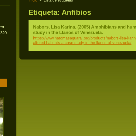
Inicio
>
Lista de etiquetas
Etiqueta: Anfibios
Nabors, Lisa Karina. (2005) Amphibians and huma
 en
study in the Llanos of Venezuela.
 320
https://www.hatomasaguaral.org/products/nabors-lisa-kar
altered-habitats-a-case-study-in-the-llanos-of-venezuela/