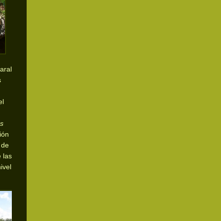
aral
s
el
s
ión
 de
 las
ivel