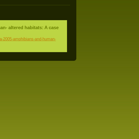
n- altered habitats: A case
ina-2005-amphibians-and-human-