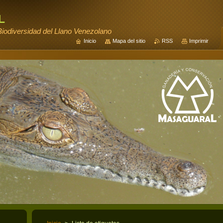
l
iodiversidad del Llano Venezolano
Inicio
Mapa del sitio
RSS
Imprimir