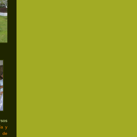
sos
ía y
a de