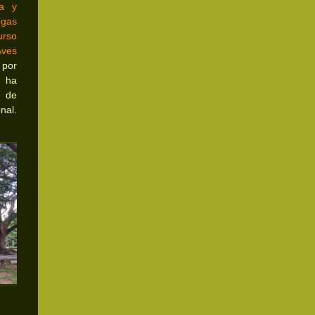
ía y
gas
urso
Aves
por
 ha
 de
nal.