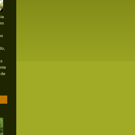
ia
nes
os
do,
os
ente
 de